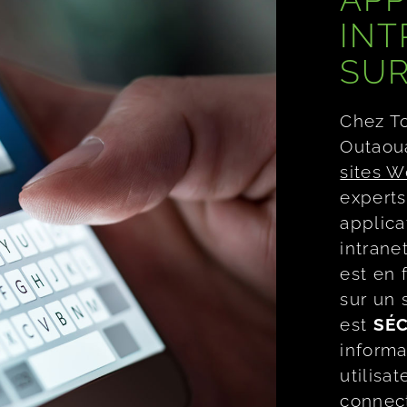
INT
SU
Chez To
Outaou
sites 
experts
applic
intrane
est en 
sur un 
est
SÉ
informa
utilisa
connect