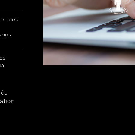
r : des
vons
nos
la
dès
ation