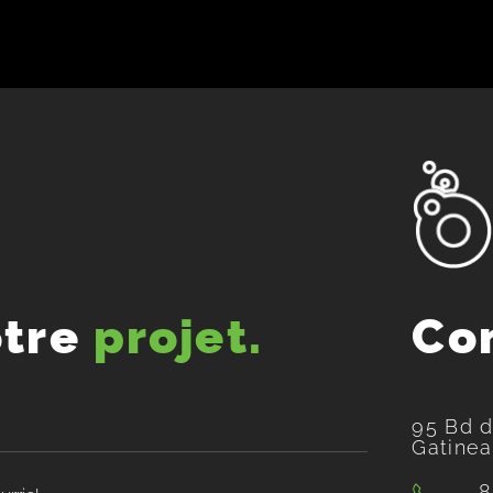
otre
projet.
Co
95 Bd d
Gatine
8