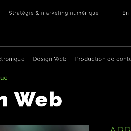
Stratégie & marketing numérique
En
tronique
Design Web
Production de con
que
on Web
APP