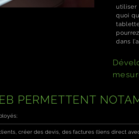
utiliser
quoi qu
tablett
pourrez
dans l’
Dévelo
mesu
WEB PERMETTENT NOTAM
ployés;
ients, créer des devis, des factures (liens direct a