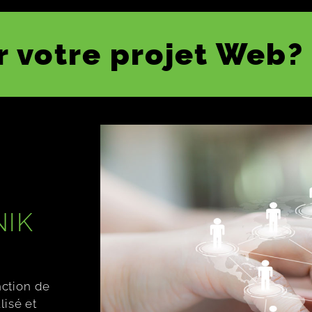
 votre projet Web?
NIK
nction de
lisé et